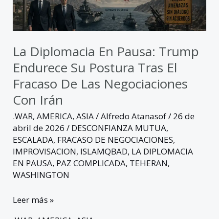
postura
tras
el
fracaso
La Diplomacia En Pausa: Trump
de
Endurece Su Postura Tras El
las
Fracaso De Las Negociaciones
negociaciones
Con Irán
con
Irán
.WAR
,
AMERICA
,
ASIA
/
Alfredo Atanasof
/
26 de
abril de 2026
/
DESCONFIANZA MUTUA
,
ESCALADA
,
FRACASO DE NEGOCIACIONES
,
IMPROVISACION
,
ISLAMQBAD
,
LA DIPLOMACIA
EN PAUSA
,
PAZ COMPLICADA
,
TEHERAN
,
WASHINGTON
Leer más »