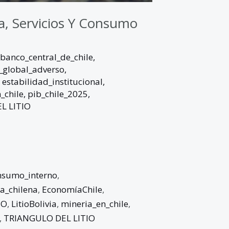
a, Servicios Y Consumo
banco_central_de_chile
,
_global_adverso
,
,
estabilidad_institucional
,
_chile
,
pib_chile_2025
,
L LITIO
nsumo_interno
,
a_chilena
,
EconomíaChile
,
IO
,
LitioBolivia
,
mineria_en_chile
,
,
TRIANGULO DEL LITIO