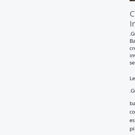
C
I
.
Ba
cr
in
se
Le
.
ba
co
es
pi