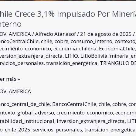
hile Crece 3,1% Impulsado Por Minerí
nterno
GOV
,
AMERICA
/
Alfredo Atanasof
/
21 de agosto de 2025
/
ncoCentralChile
,
chile
,
cobre
,
consumo_interno
,
contexto
ecimiento_economico
,
economia_chilena
,
EconomíaChile
version_extranjera_directa
,
LITIO
,
LitioBolivia
,
mineria_en
rvicios_personales
,
transicion_energetica
,
TRIANGULO DE
er más »
GOV
,
AMERICA
nco_central_de_chile
,
BancoCentralChile
,
chile
,
cobre
,
co
ntexto_global_adverso
,
crecimiento_economico
,
economi
tabilidad_institucional
,
inversion_extranjera_directa
,
LIT
b_chile_2025
,
servicios_personales
,
transicion_energetica