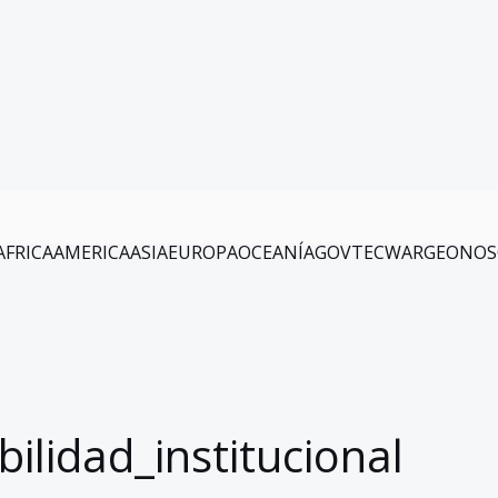
AFRICA
AMERICA
ASIA
EUROPA
OCEANÍA
GOV
TEC
WAR
GEO
NOS
bilidad_institucional