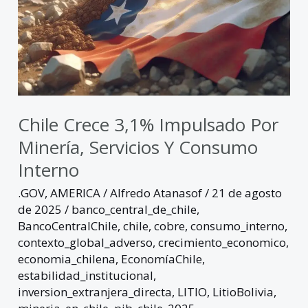
interno
Chile Crece 3,1% Impulsado Por
Minería, Servicios Y Consumo
Interno
.GOV
,
AMERICA
/
Alfredo Atanasof
/
21 de agosto
de 2025
/
banco_central_de_chile
,
BancoCentralChile
,
chile
,
cobre
,
consumo_interno
,
contexto_global_adverso
,
crecimiento_economico
,
economia_chilena
,
EconomíaChile
,
estabilidad_institucional
,
inversion_extranjera_directa
,
LITIO
,
LitioBolivia
,