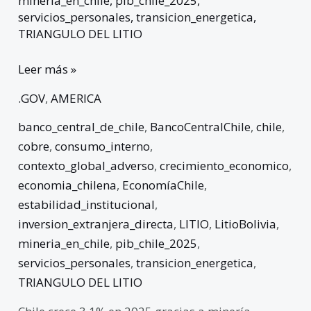
mineria_en_chile
,
pib_chile_2025
,
servicios_personales
,
transicion_energetica
,
TRIANGULO DEL LITIO
Leer más »
.GOV
,
AMERICA
banco_central_de_chile
,
BancoCentralChile
,
chile
,
cobre
,
consumo_interno
,
contexto_global_adverso
,
crecimiento_economico
,
economia_chilena
,
EconomíaChile
,
estabilidad_institucional
,
inversion_extranjera_directa
,
LITIO
,
LitioBolivia
,
mineria_en_chile
,
pib_chile_2025
,
servicios_personales
,
transicion_energetica
,
TRIANGULO DEL LITIO