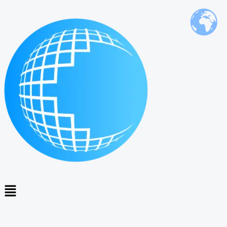
Ir
al
contenido
Menú