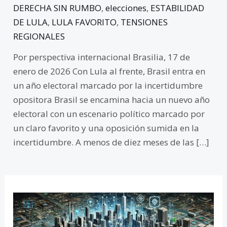
DERECHA SIN RUMBO
,
elecciones
,
ESTABILIDAD
DE LULA
,
LULA FAVORITO
,
TENSIONES
REGIONALES
Por perspectiva internacional Brasilia, 17 de
enero de 2026 Con Lula al frente, Brasil entra en
un año electoral marcado por la incertidumbre
opositora Brasil se encamina hacia un nuevo año
electoral con un escenario político marcado por
un claro favorito y una oposición sumida en la
incertidumbre. A menos de diez meses de las […]