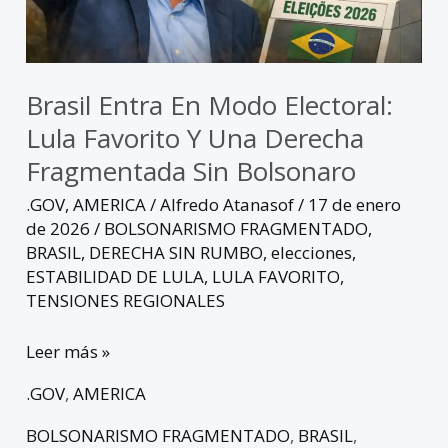
y
una
derecha
fragmentada
Brasil Entra En Modo Electoral:
sin
Lula Favorito Y Una Derecha
Bolsonaro
Fragmentada Sin Bolsonaro
.GOV
,
AMERICA
/
Alfredo Atanasof
/
17 de enero
de 2026
/
BOLSONARISMO FRAGMENTADO
,
BRASIL
,
DERECHA SIN RUMBO
,
elecciones
,
ESTABILIDAD DE LULA
,
LULA FAVORITO
,
TENSIONES REGIONALES
Leer más »
.GOV
,
AMERICA
BOLSONARISMO FRAGMENTADO
,
BRASIL
,