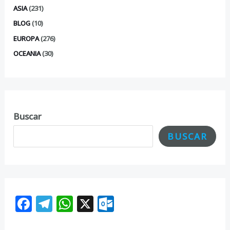
ASIA
(231)
BLOG
(10)
EUROPA
(276)
OCEANIA
(30)
Buscar
BUSCAR
F
T
W
X
O
ac
el
h
ut