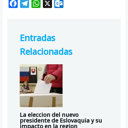
F
T
W
X
O
ac
el
h
ut
e
e
at
lo
b
gr
s
o
Entradas
o
a
A
k.
o
m
p
c
Relacionadas
k
p
o
m
La eleccion del nuevo
presidente de Eslovaquia y su
impacto en la region