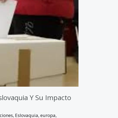
slovaquia Y Su Impacto
cciones
,
Eslovaquia
,
europa
,