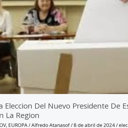
pacto
gion
a Eleccion Del Nuevo Presidente De E
n La Region
GOV
,
EUROPA
/
Alfredo Atanasof
/
8 de abril de 2024
/
ele