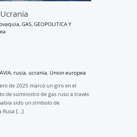
 Ucrania
lovaquia
,
GAS
,
GEOPOLITICA Y
pea
AVIA
,
rusia
,
ucrania
,
Union europea
nero de 2025 marcó un giro en el
o de suministro de gas ruso a través
había sido un símbolo de
a Rusa […]