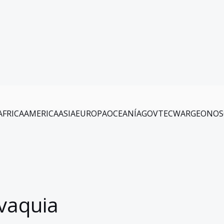
AFRICA
AMERICA
ASIA
EUROPA
OCEANÍA
GOV
TEC
WAR
GEO
NOS
vaquia