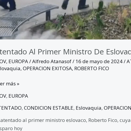
tentado Al Primer Ministro De Eslova
GOV
,
EUROPA
/
Alfredo Atanasof
/
16 de mayo de 2024
/
A
lovaquia
,
OPERACION EXITOSA
,
ROBERTO FICO
er más »
GOV
,
EUROPA
TENTADO
,
CONDICION ESTABLE
,
Eslovaquia
,
OPERACION
 atentado al primer ministro eslovaco, Roberto Fico, cuya 
sparo hoy