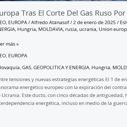
uropa Tras El Corte Del Gas Ruso Por
GEO
,
EUROPA
/
Alfredo Atanasof
/
2 de enero de 2025
/
Es
NERGIA
,
Hungria
,
MOLDAVIA
,
rusia
,
ucrania
,
Union euro
er más »
GEO
,
EUROPA
lovaquia
,
GAS
,
GEOPOLITICA Y ENERGIA
,
Hungria
,
MOLD
tre tensiones y nuevas estrategias energéticas El 1 de e
norama energético europeo con la expiración del contrat
 Ucrania. Este ducto, con cinco décadas de antigüedad, 
terdependencia energética, incluso en medio de la guerr