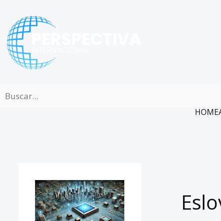
Ir
al
contenido
HOME
Eslo