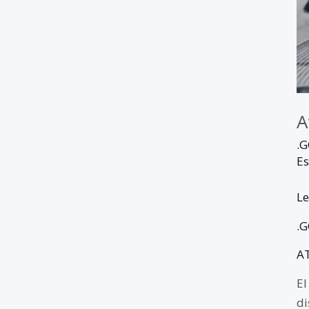
A
.
Es
Le
.
A
El
di