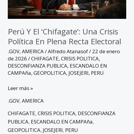
en
plena
recta
electoral
Perú Y El ‘Chifagate’: Una Crisis
Política En Plena Recta Electoral
.GOV
,
AMERICA
/
Alfredo Atanasof
/
22 de enero
de 2026
/
CHIFAGATE
,
CRISIS POLITICA
,
DESCONFIANZA PUBLICA
,
ESCANDALO EN
CAMPAña
,
GEOPOLITICA
,
JOSEJERI
,
PERU
Leer más »
.GOV
,
AMERICA
CHIFAGATE
,
CRISIS POLITICA
,
DESCONFIANZA
PUBLICA
,
ESCANDALO EN CAMPAña
,
GEOPOLITICA
,
JOSEJERI
,
PERU