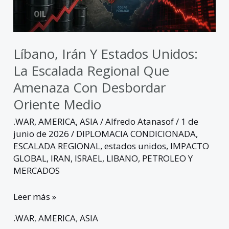
regional
que
amenaza
con
Líbano, Irán Y Estados Unidos:
desbordar
La Escalada Regional Que
Oriente
Amenaza Con Desbordar
Medio
Oriente Medio
.WAR
,
AMERICA
,
ASIA
/
Alfredo Atanasof
/
1 de
junio de 2026
/
DIPLOMACIA CONDICIONADA
,
ESCALADA REGIONAL
,
estados unidos
,
IMPACTO
GLOBAL
,
IRAN
,
ISRAEL
,
LIBANO
,
PETROLEO Y
MERCADOS
Leer más »
.WAR
,
AMERICA
,
ASIA