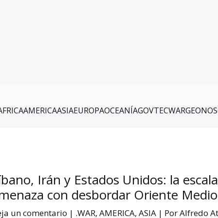
AFRICA
AMERICA
ASIA
EUROPA
OCEANÍA
GOV
TEC
WAR
GEO
NOS
íbano, Irán y Estados Unidos: la escal
menaza con desbordar Oriente Medio
ja un comentario
|
.WAR
,
AMERICA
,
ASIA
| Por
Alfredo A