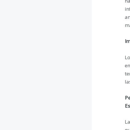
na
in
am
má
Im
Lo
en
te
la
Pe
Es
La
qu