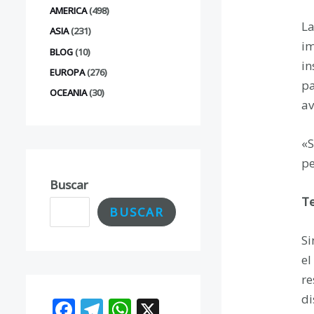
AMERICA
(498)
La
ASIA
(231)
im
BLOG
(10)
in
EUROPA
(276)
pa
OCEANIA
(30)
av
«S
pe
Buscar
Te
BUSCAR
Si
el
re
di
F
T
W
X