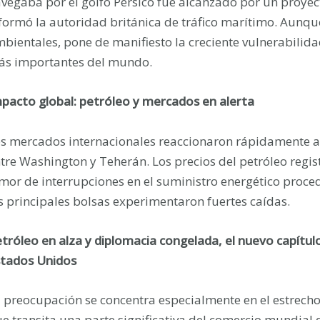
vegaba por el golfo Pérsico fue alcanzado por un proyec
formó la autoridad británica de tráfico marítimo. Aunqu
bientales, pone de manifiesto la creciente vulnerabilida
s importantes del mundo.
pacto global: petróleo y mercados en alerta
s mercados internacionales reaccionaron rápidamente a 
tre Washington y Teherán. Los precios del petróleo regi
mor de interrupciones en el suministro energético proced
s principales bolsas experimentaron fuertes caídas.
tróleo en alza y diplomacia congelada, el nuevo capítulo d
tados Unidos
 preocupación se concentra especialmente en el estrecho
e transita una parte significativa del comercio mundial