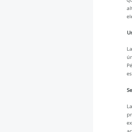
al
el
Un
La
ún
Pé
es
Se
La
pr
ex
ac