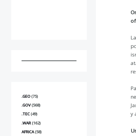
Or
of
La
po
is
at
re
Pa
ne
.GEO
(75)
Ja
.GOV
(568)
y 
.TEC
(49)
.WAR
(162)
Un
AFRICA
(58)