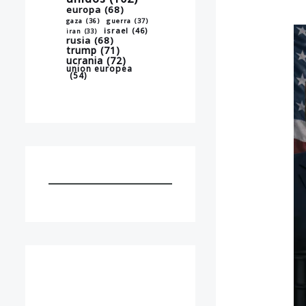
europa
(68)
gaza
(36)
guerra
(37)
israel
(46)
iran
(33)
rusia
(68)
trump
(71)
ucrania
(72)
union europea
(54)