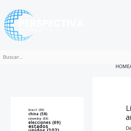
Ir
al
contenido
HOME
L
brasil
(30)
china
(58)
a
colombia
(33)
elecciones
(69)
estados
De
unidos
(102)