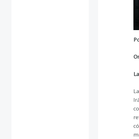
Po
Or
La
La
Ir
co
re
có
mi