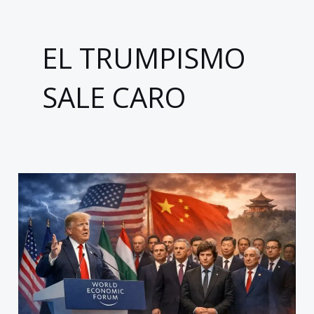
EL TRUMPISMO
SALE CARO
Davos
y
el
repliegue
estadounidense:
cuando
Trump