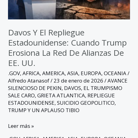
erosiona
la
red
de
Davos Y El Repliegue
alianzas
Estadounidense: Cuando Trump
de
Erosiona La Red De Alianzas De
EE.
EE. UU.
UU.
.GOV
,
AFRICA
,
AMERICA
,
ASIA
,
EUROPA
,
OCEANIA
/
Alfredo Atanasof
/
23 de enero de 2026
/
AVANCE
SILENCIOSO DE PEKIN
,
DAVOS
,
EL TRUMPISMO
SALE CARO
,
GRIETA ATLANTICA
,
REPLIEGUE
ESTADOUNIDENSE
,
SUICIDIO GEOPOLITICO
,
TRUMP Y UN APLAUSO TIBIO
Leer más »