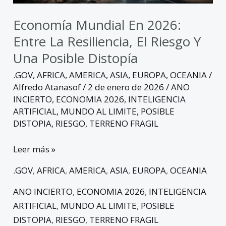
y
una
Economía Mundial En 2026:
posible
Entre La Resiliencia, El Riesgo Y
distopía
Una Posible Distopía
.GOV
,
AFRICA
,
AMERICA
,
ASIA
,
EUROPA
,
OCEANIA
/
Alfredo Atanasof
/
2 de enero de 2026
/
ANO
INCIERTO
,
ECONOMIA 2026
,
INTELIGENCIA
ARTIFICIAL
,
MUNDO AL LIMITE
,
POSIBLE
DISTOPIA
,
RIESGO
,
TERRENO FRAGIL
Leer más »
.GOV
,
AFRICA
,
AMERICA
,
ASIA
,
EUROPA
,
OCEANIA
ANO INCIERTO
,
ECONOMIA 2026
,
INTELIGENCIA
ARTIFICIAL
,
MUNDO AL LIMITE
,
POSIBLE
DISTOPIA
,
RIESGO
,
TERRENO FRAGIL