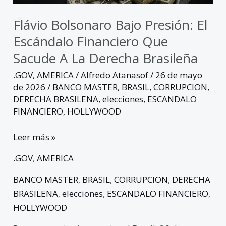
a
la
Flávio Bolsonaro Bajo Presión: El
derecha
Escándalo Financiero Que
brasileña
Sacude A La Derecha Brasileña
.GOV
,
AMERICA
/
Alfredo Atanasof
/
26 de mayo
de 2026
/
BANCO MASTER
,
BRASIL
,
CORRUPCION
,
DERECHA BRASILENA
,
elecciones
,
ESCANDALO
FINANCIERO
,
HOLLYWOOD
Leer más »
.GOV
,
AMERICA
BANCO MASTER
,
BRASIL
,
CORRUPCION
,
DERECHA
BRASILENA
,
elecciones
,
ESCANDALO FINANCIERO
,
HOLLYWOOD