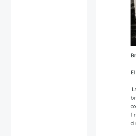
Br
El
L
br
co
fi
ci