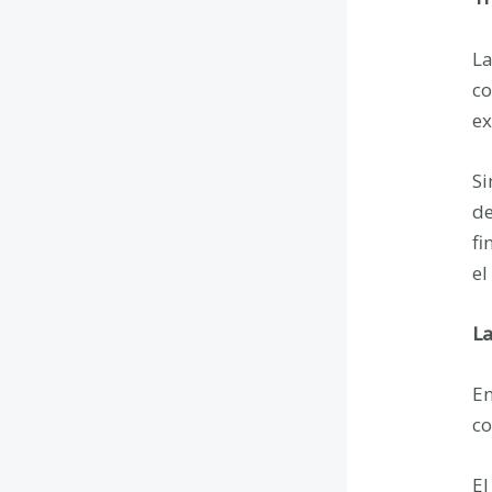
La
co
ex
Si
de
fi
el
La
En
co
El