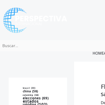
Ir
al
contenido
HOME
F
brasil
(30)
china
(58)
s
colombia
(34)
elecciones
(69)
estados
De
unidos
(102)