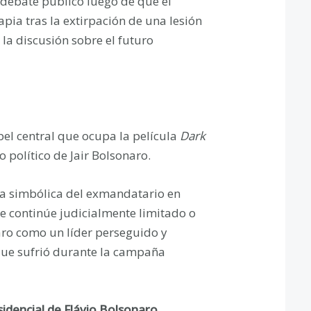
l debate público luego de que el
pia tras la extirpación de una lesión
 la discusión sobre el futuro
pel central que ocupa la película
Dark
 político de Jair Bolsonaro.
cia simbólica del exmandatario en
ue continúe judicialmente limitado o
aro como un líder perseguido y
que sufrió durante la campaña
idencial de Flávio Bolsonaro