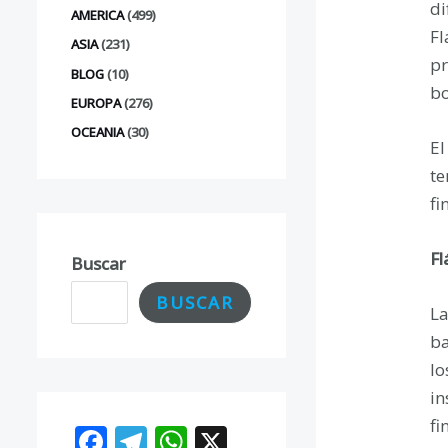
di
AMERICA
(499)
Fl
ASIA
(231)
pr
BLOG
(10)
bo
EUROPA
(276)
OCEANIA
(30)
El
te
fi
Fl
Buscar
BUSCAR
La
ba
lo
in
fi
F
T
W
X