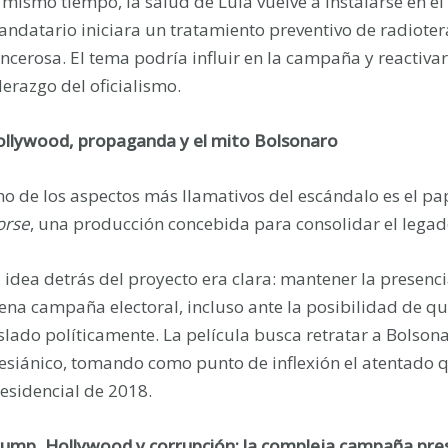
 mismo tiempo, la salud de Lula vuelve a instalarse en e
ndatario iniciara un tratamiento preventivo de radiotera
ncerosa. El tema podría influir en la campaña y reactivar
derazgo del oficialismo.
llywood, propaganda y el mito Bolsonaro
o de los aspectos más llamativos del escándalo es el pa
orse
, una producción concebida para consolidar el legado
 idea detrás del proyecto era clara: mantener la presen
ena campaña electoral, incluso ante la posibilidad de q
slado políticamente. La película busca retratar a Bolson
siánico, tomando como punto de inflexión el atentado 
esidencial de 2018.
ump, Hollywood y corrupción: la compleja campaña pres