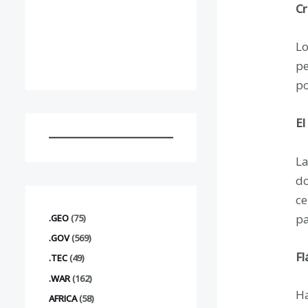
Cr
Lo
pe
po
El
La
do
ce
pa
.GEO
(75)
.GOV
(569)
Fl
.TEC
(49)
.WAR
(162)
Ha
AFRICA
(58)