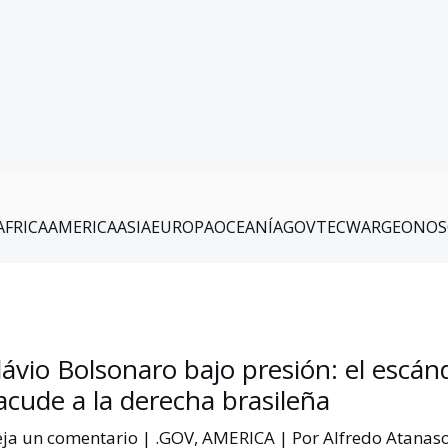
AFRICA
AMERICA
ASIA
EUROPA
OCEANÍA
GOV
TEC
WAR
GEO
NOS
lávio Bolsonaro bajo presión: el escán
acude a la derecha brasileña
ja un comentario
|
.GOV
,
AMERICA
| Por
Alfredo Atanas