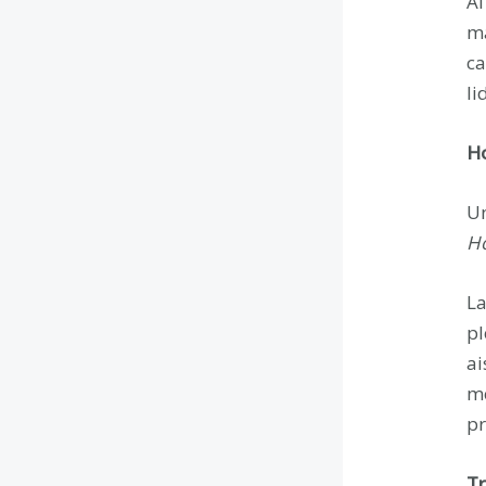
Al
ma
ca
li
Ho
Un
H
La
pl
ai
me
pr
Tr