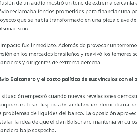
fusión de un audio mostró un tono de extrema cercanía e
ávio reclamaba fondos prometidos para financiar una pel
oyecto que se había transformado en una pieza clave de l
lsonarismo.
 impacto fue inmediato. Además de provocar un terremot
nsión en los mercados brasileños y reavivó los temores so
nancieros y dirigentes de extrema derecha.
ávio Bolsonaro y el costo político de sus vínculos con e
 situación empeoró cuando nuevas revelaciones demostra
nquero incluso después de su detención domiciliaria, e
s problemas de liquidez del banco. La oposición aprove
stalar la idea de que el clan Bolsonaro mantenía vínculo
nanciera bajo sospecha.