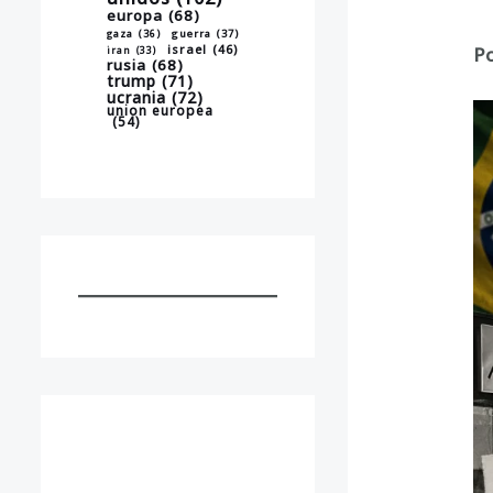
europa
(68)
gaza
(36)
guerra
(37)
israel
(46)
Po
iran
(33)
rusia
(68)
trump
(71)
ucrania
(72)
union europea
(54)