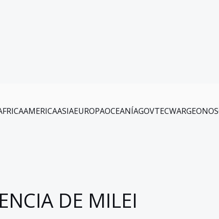
AFRICA
AMERICA
ASIA
EUROPA
OCEANÍA
GOV
TEC
WAR
GEO
NOS
ENCIA DE MILEI