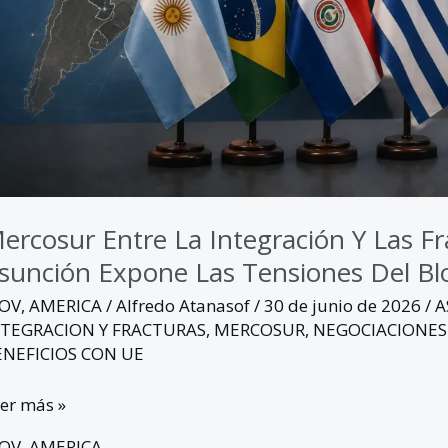
xpone
s
nsiones
l
oque
ercosur Entre La Integración Y Las F
sunción Expone Las Tensiones Del Bl
GOV
,
AMERICA
/
Alfredo Atanasof
/
30 de junio de 2026
/
A
NTEGRACION Y FRACTURAS
,
MERCOSUR
,
NEGOCIACIONES
ENEFICIOS CON UE
er más »
GOV
,
AMERICA