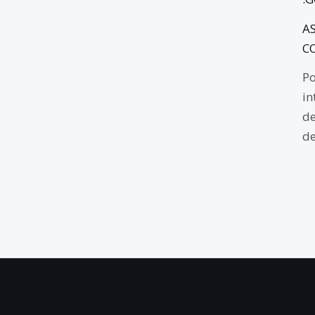
A
C
Po
in
de
de