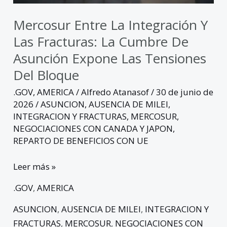
de
Asunción
Mercosur Entre La Integración Y
expone
Las Fracturas: La Cumbre De
las
Asunción Expone Las Tensiones
tensiones
Del Bloque
del
bloque
.GOV
,
AMERICA
/
Alfredo Atanasof
/
30 de junio de
2026
/
ASUNCION
,
AUSENCIA DE MILEI
,
INTEGRACION Y FRACTURAS
,
MERCOSUR
,
NEGOCIACIONES CON CANADA Y JAPON
,
REPARTO DE BENEFICIOS CON UE
Leer más »
.GOV
,
AMERICA
ASUNCION
,
AUSENCIA DE MILEI
,
INTEGRACION Y
FRACTURAS
,
MERCOSUR
,
NEGOCIACIONES CON