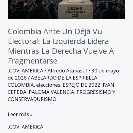
izquierda
lidera
mientras
la
Colombia Ante Un Déjà Vu
derecha
Electoral: La Izquierda Lidera
vuelve
Mientras La Derecha Vuelve A
a
Fragmentarse
fragmentarse
.GOV
,
AMERICA
/
Alfredo Atanasof
/
30 de mayo
de 2026
/
ABELARDO DE LA ESPRIELLA
,
COLOMBIA
,
elecciones
,
ESPEJO DE 2022
,
IVAN
CEPEDA
,
PALOMA VALENCIA
,
PROGRESISMO Y
CONSERVADURISMO
Leer más »
.GOV
,
AMERICA