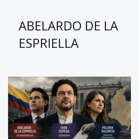
ABELARDO DE LA
ESPRIELLA
Colombia
ante
un
déjà
vu
electoral:
la