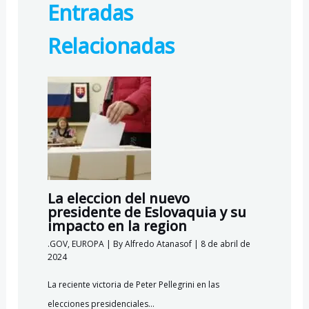
Entradas
o
a
A
k.
o
m
p
c
Relacionadas
k
p
o
m
La eleccion del nuevo
presidente de Eslovaquia y su
impacto en la region
.GOV
,
EUROPA
| By
Alfredo Atanasof
|
8 de abril de
2024
La reciente victoria de Peter Pellegrini en las
elecciones presidenciales…