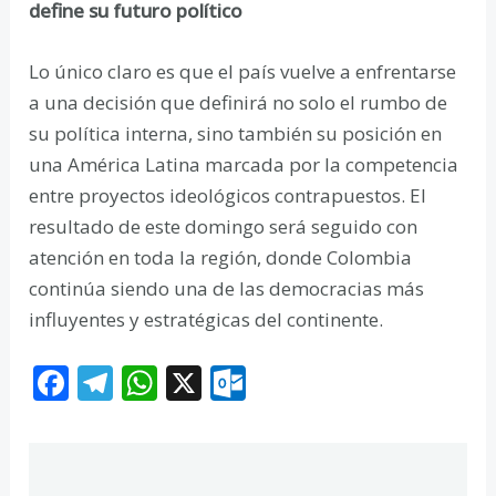
define su futuro político
Lo único claro es que el país vuelve a enfrentarse
a una decisión que definirá no solo el rumbo de
su política interna, sino también su posición en
una América Latina marcada por la competencia
entre proyectos ideológicos contrapuestos. El
resultado de este domingo será seguido con
atención en toda la región, donde Colombia
continúa siendo una de las democracias más
influyentes y estratégicas del continente.
F
T
W
X
O
ac
el
h
ut
e
e
at
lo
b
gr
s
o