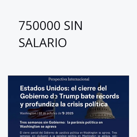
750000 SIN
SALARIO
Estados
Unidos:
el
cierre
del
Gobierno
de