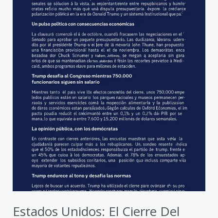
Trump
bate
récords
y
profundiza
la
crisis
política
Estados Unidos: El Cierre Del