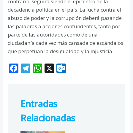
contrario, seguirá siendo el epicentro de la
decadencia política en el país. La lucha contra el
abuso de poder y la corrupción deberá pasar de
las palabras a acciones contundentes, tanto por
parte de las autoridades como de una
ciudadanía cada vez más cansada de escándalos
que perpetúan la desigualdad y la injusticia.
F
T
W
X
O
ac
el
h
ut
e
e
at
lo
b
gr
s
o
Entradas
o
a
A
k.
o
m
p
c
Relacionadas
k
p
o