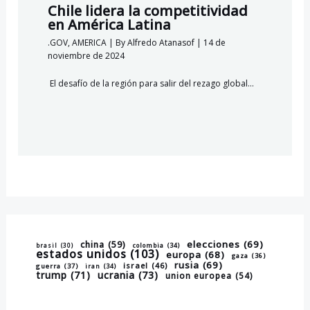
Chile lidera la competitividad
en América Latina
.GOV
,
AMERICA
| By
Alfredo Atanasof
|
14 de
noviembre de 2024
El desafío de la región para salir del rezago global…
elecciones
(69)
china
(59)
brasil
(30)
colombia
(34)
estados unidos
(103)
europa
(68)
gaza
(36)
rusia
(69)
israel
(46)
guerra
(37)
iran
(34)
trump
(71)
ucrania
(73)
union europea
(54)