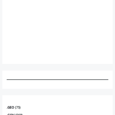
.GEO
(75)
.GOV
(569)