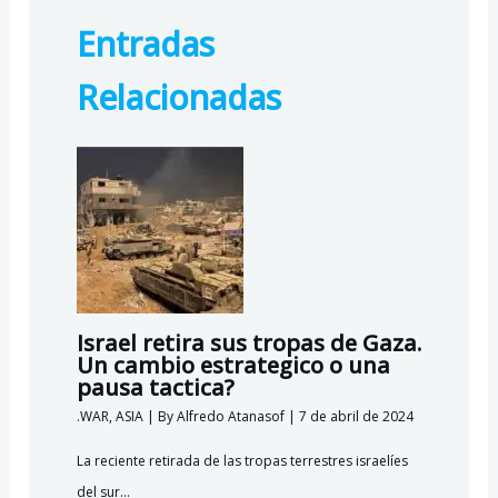
b
gr
s
o
Entradas
o
a
A
k.
o
m
p
c
Relacionadas
k
p
o
m
Israel retira sus tropas de Gaza.
Un cambio estrategico o una
pausa tactica?
.WAR
,
ASIA
| By
Alfredo Atanasof
|
7 de abril de 2024
La reciente retirada de las tropas terrestres israelíes
del sur…