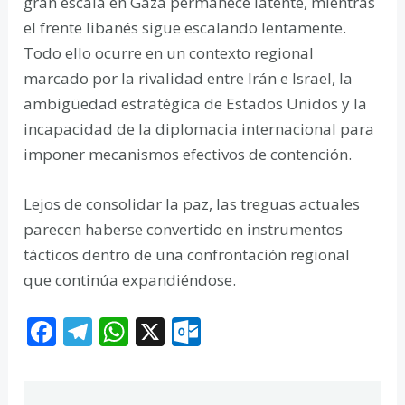
gran escala en Gaza permanece latente, mientras
el frente libanés sigue escalando lentamente.
Todo ello ocurre en un contexto regional
marcado por la rivalidad entre Irán e Israel, la
ambigüedad estratégica de Estados Unidos y la
incapacidad de la diplomacia internacional para
imponer mecanismos efectivos de contención.
Lejos de consolidar la paz, las treguas actuales
parecen haberse convertido en instrumentos
tácticos dentro de una confrontación regional
que continúa expandiéndose.
F
T
W
X
O
ac
el
h
ut
e
e
at
lo