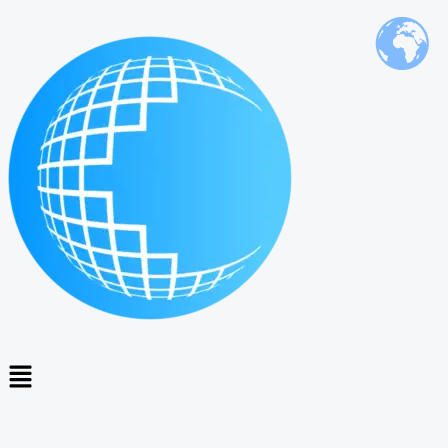
Ir
al
contenido
Menú