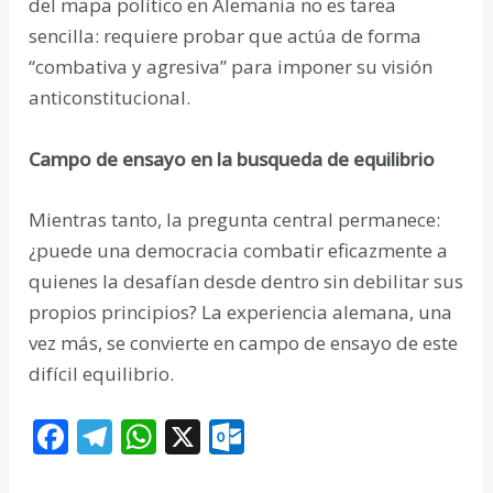
del mapa político en Alemania no es tarea
sencilla: requiere probar que actúa de forma
“combativa y agresiva” para imponer su visión
anticonstitucional.
Campo de ensayo en la busqueda de equilibrio
Mientras tanto, la pregunta central permanece:
¿puede una democracia combatir eficazmente a
quienes la desafían desde dentro sin debilitar sus
propios principios? La experiencia alemana, una
vez más, se convierte en campo de ensayo de este
difícil equilibrio.
F
T
W
X
O
ac
el
h
ut