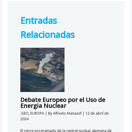
e
e
at
lo
b
gr
s
o
Entradas
o
a
A
k.
o
m
p
c
Relacionadas
k
p
o
m
Debate Europeo por el Uso de
Energia Nuclear
.GEO
,
EUROPA
| By
Alfredo Atanasof
|
12 de abril de
2024
El cierre programado de la central nuclear alemana de