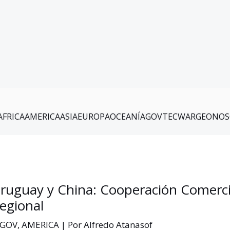
AFRICA
AMERICA
ASIA
EUROPA
OCEANÍA
GOV
TEC
WAR
GEO
NOS
ruguay y China: Cooperación Comercia
egional
.GOV
,
AMERICA
| Por
Alfredo Atanasof