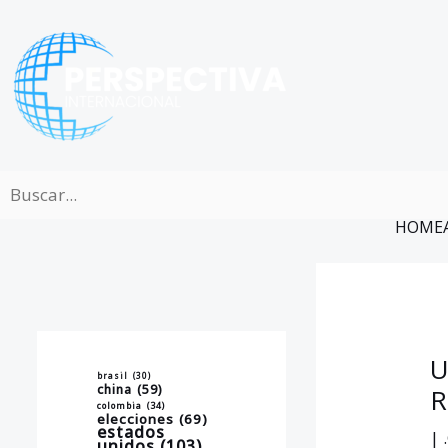
Ir
al
contenido
HOME
U
brasil
(30)
china
(59)
R
colombia
(34)
elecciones
(69)
estados
|
unidos
(103)