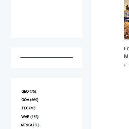
En
Mi
el
.GEO
(75)
.GOV
(569)
.TEC
(49)
.WAR
(163)
AFRICA
(58)