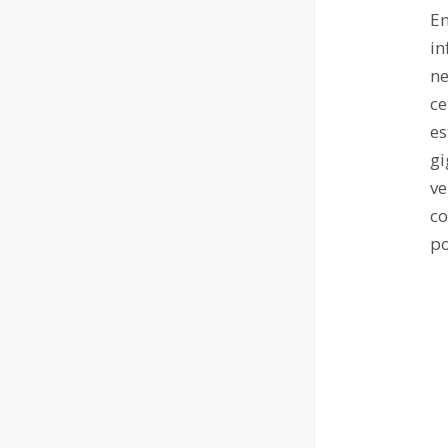
En
in
ne
ce
es
gi
ve
co
po