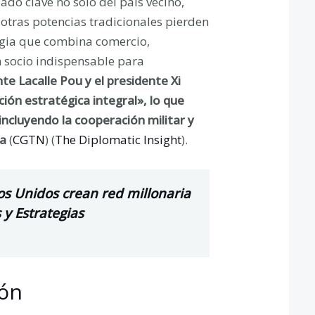
do clave no solo del país vecino,
otras potencias tradicionales pierden
tegia que combina comercio,
n socio indispensable para
nte Lacalle Pou y el presidente Xi
ción estratégica integral», lo que
ncluyendo la cooperación militar y
ta
​ (
CGTN
)​ (
The Diplomatic Insight
).
os Unidos crean red millonaria
 y Estrategias
ión