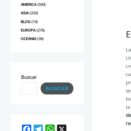
AMERICA
(500)
ASIA
(232)
BLOG
(10)
EUROPA
(276)
E
OCEANIA
(30)
La
Ur
cr
ca
Buscar
pr
BUSCAR
se
to
la
de
re
F
T
W
X