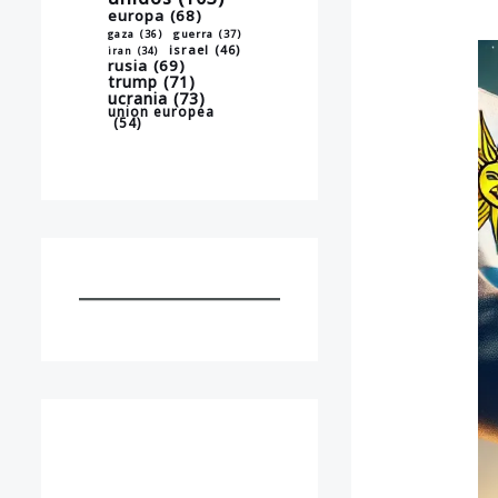
europa
(68)
gaza
(36)
guerra
(37)
israel
(46)
iran
(34)
rusia
(69)
trump
(71)
ucrania
(73)
union europea
(54)