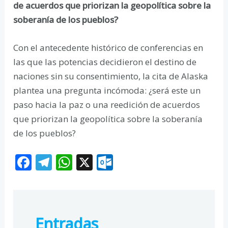
de acuerdos que priorizan la geopolítica sobre la
soberanía de los pueblos?
Con el antecedente histórico de conferencias en
las que las potencias decidieron el destino de
naciones sin su consentimiento, la cita de Alaska
plantea una pregunta incómoda: ¿será este un
paso hacia la paz o una reedición de acuerdos
que priorizan la geopolítica sobre la soberanía
de los pueblos?
F
T
W
X
O
ac
el
h
ut
e
e
at
lo
b
gr
s
o
Entradas
o
a
A
k.