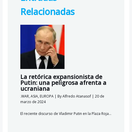
o
m
p
c
Relacionadas
k
p
o
m
La retórica expansionista de
Putin: una peligrosa afrenta a
ucraniana
.WAR
,
ASIA
,
EUROPA
| By
Alfredo Atanasof
|
20 de
marzo de 2024
El reciente discurso de Vladimir Putin en la Plaza Roja…