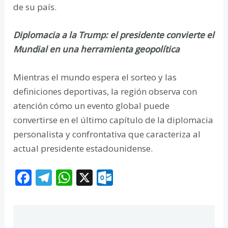
de su país.
Diplomacia a la Trump: el presidente convierte el
Mundial en una herramienta geopolítica
Mientras el mundo espera el sorteo y las
definiciones deportivas, la región observa con
atención cómo un evento global puede
convertirse en el último capítulo de la diplomacia
personalista y confrontativa que caracteriza al
actual presidente estadounidense.
F
T
W
X
O
ac
el
h
ut
e
e
at
lo
b
gr
s
o