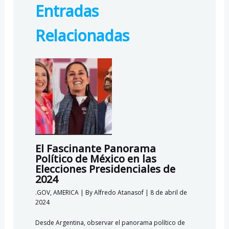
Entradas
o
a
A
k.
o
m
p
c
Relacionadas
k
p
o
m
El Fascinante Panorama
Político de México en las
Elecciones Presidenciales de
2024
.GOV
,
AMERICA
| By
Alfredo Atanasof
|
8 de abril de
2024
Desde Argentina, observar el panorama político de