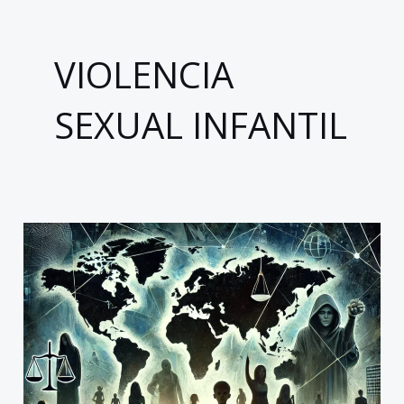
VIOLENCIA
SEXUAL INFANTIL
Violencia
sexual
infantil
y
adolescente