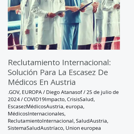
Austria
Reclutamiento Internacional:
Solución Para La Escasez De
Médicos En Austria
.GOV
,
EUROPA
/
Diego Atanasof
/
25 de julio de
2024
/
COVID19Impacto
,
CrisisSalud
,
EscasezMédicosAustria
,
europa
,
MédicosInternacionales
,
ReclutamientoInternacional
,
SaludAustria
,
SistemaSaludAustríaco
,
Union europea