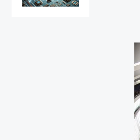
El
Eu
20
¿
N
R
pa
la
Po
Co