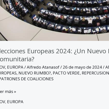
lecciones Europeas 2024: ¿Un Nuevo 
omunitaria?
GOV
,
EUROPA
/
Alfredo Atanasof
/
26 de mayo de 2024
/
A
UROPEAS
,
NUEVO RUMBO?
,
PACTO VERDE
,
REPERCUSION
 PATRONES DE COALICIONES
er más »
GOV
,
EUROPA