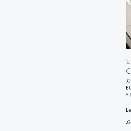
E
C
.
E
Y
Le
.