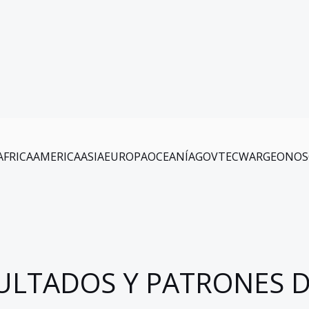
AFRICA
AMERICA
ASIA
EUROPA
OCEANÍA
GOV
TEC
WAR
GEO
NOS
ULTADOS Y PATRONES D