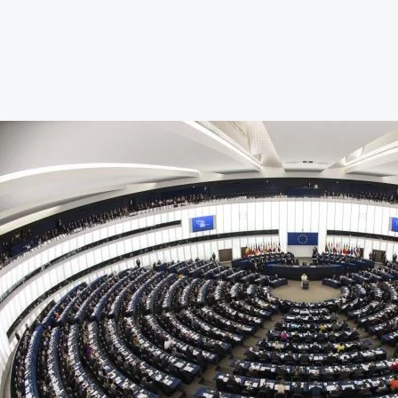
ecciones
ropeas
24:
Un
uevo
umbo
ra
lítica
munitaria?