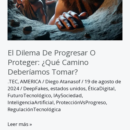
Tomar?
El Dilema De Progresar O
Proteger: ¿Qué Camino
Deberíamos Tomar?
.TEC
,
AMERICA
/
Diego Atanasof
/
19 de agosto de
2024
/
DeepFakes
,
estados unidos
,
ÉticaDigital
,
FuturoTecnológico
,
IAySociedad
,
InteligenciaArtificial
,
ProtecciónVsProgreso
,
RegulaciónTecnológica
Leer más »