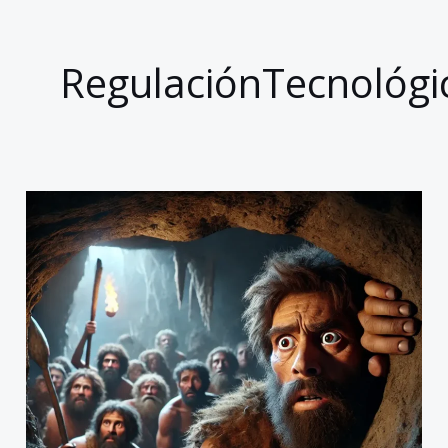
RegulaciónTecnológi
El
Dilema
de
Progresar
o
Proteger:
¿Qué
Camino
Deberíamos