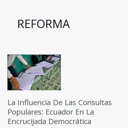
REFORMA
La
Influencia
de
las
Consultas
Populares:
La Influencia De Las Consultas
Ecuador
Populares: Ecuador En La
en
Encrucijada Democrática
la