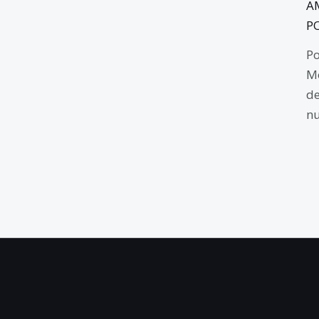
A
P
Po
Mo
de
nu