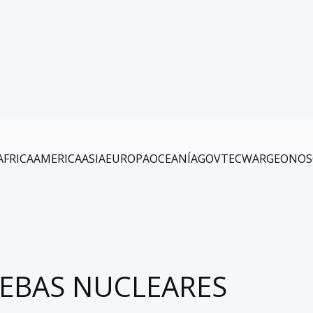
AFRICA
AMERICA
ASIA
EUROPA
OCEANÍA
GOV
TEC
WAR
GEO
NOS
EBAS NUCLEARES