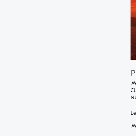
P
.
C
N
Le
.