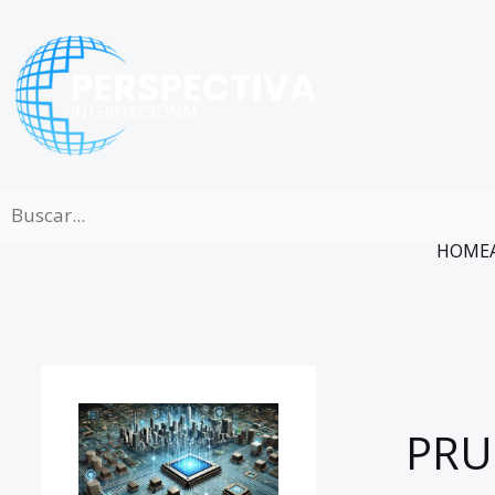
Ir
al
contenido
HOME
PRU