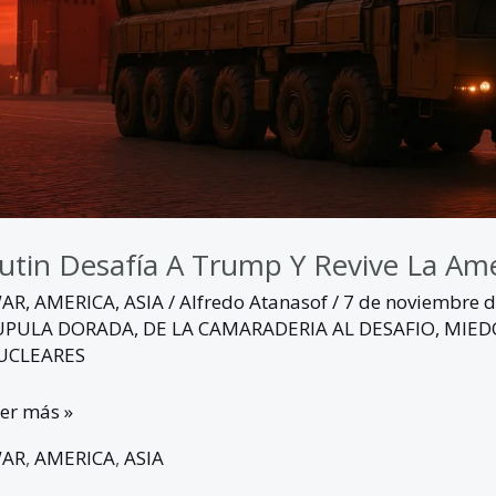
utin Desafía A Trump Y Revive La Am
WAR
,
AMERICA
,
ASIA
/
Alfredo Atanasof
/
7 de noviembre 
UPULA DORADA
,
DE LA CAMARADERIA AL DESAFIO
,
MIED
UCLEARES
er más »
WAR
,
AMERICA
,
ASIA