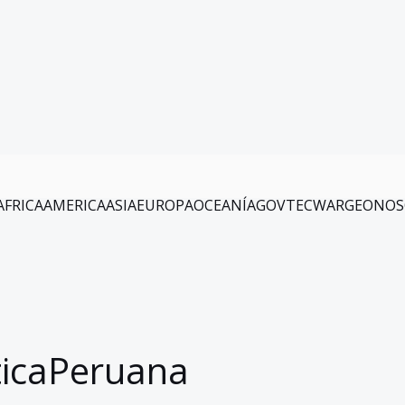
AFRICA
AMERICA
ASIA
EUROPA
OCEANÍA
GOV
TEC
WAR
GEO
NOS
ticaPeruana