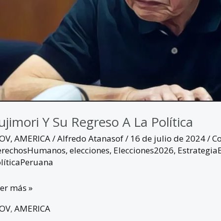
ujimori Y Su Regreso A La Política
GOV
,
AMERICA
/
Alfredo Atanasof
/
16 de julio de 2024
/
Co
erechosHumanos
,
elecciones
,
Elecciones2026
,
EstrategiaE
líticaPeruana
er más »
GOV
,
AMERICA