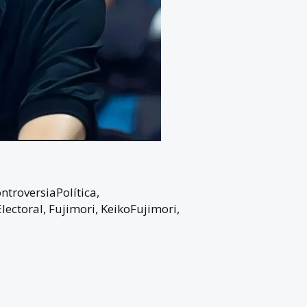
ntroversiaPolítica
,
lectoral
,
Fujimori
,
KeikoFujimori
,