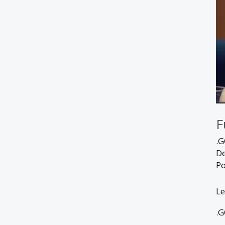
F
.
D
Po
Le
.