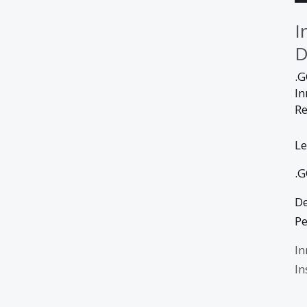
I
D
.
In
Re
Le
.
De
Pe
In
In