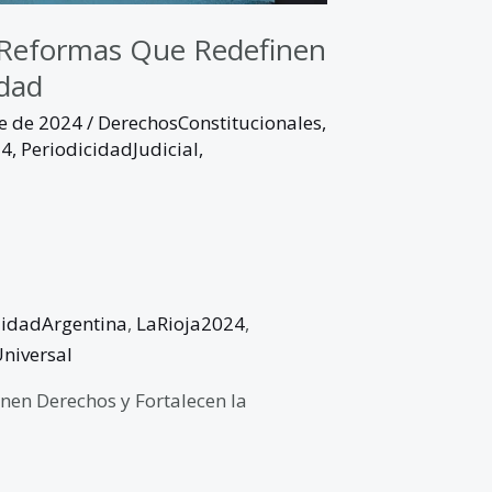
: Reformas Que Redefinen
idad
re de 2024
/
DerechosConstitucionales
,
24
,
PeriodicidadJudicial
,
alidadArgentina
,
LaRioja2024
,
niversal
nen Derechos y Fortalecen la