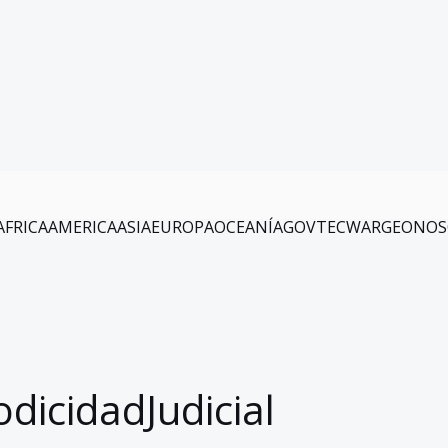
AFRICA
AMERICA
ASIA
EUROPA
OCEANÍA
GOV
TEC
WAR
GEO
NOS
odicidadJudicial