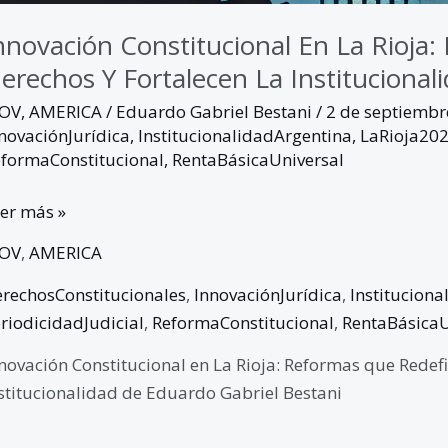
nnovación Constitucional En La Rioja
erechos Y Fortalecen La Institucional
GOV
,
AMERICA
/
Eduardo Gabriel Bestani
/
2 de septiemb
novaciónJurídica
,
InstitucionalidadArgentina
,
LaRioja20
formaConstitucional
,
RentaBásicaUniversal
er más »
GOV
,
AMERICA
rechosConstitucionales
,
InnovaciónJurídica
,
Institucion
riodicidadJudicial
,
ReformaConstitucional
,
RentaBásicaU
novación Constitucional en La Rioja: Reformas que Redefi
stitucionalidad de Eduardo Gabriel Bestani