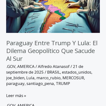
sacude
al
sur
Paraguay Entre Trump Y Lula: El
Dilema Geopolítico Que Sacude
Al Sur
.GOV
,
AMERICA
/
Alfredo Atanasof
/
21 de
septiembre de 2025
/
BRASIL
,
estados_unidos
,
joe_biden
,
Lula
,
marco_rubio
,
MERCOSUR
,
paraguay
,
santiago_pena
,
TRUMP
Leer más »
.GOV
,
AMERICA