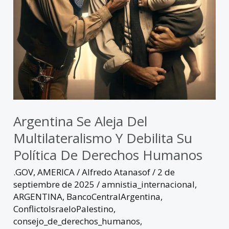
su
política
de
derechos
humanos
Argentina Se Aleja Del
Multilateralismo Y Debilita Su
Política De Derechos Humanos
.GOV
,
AMERICA
/
Alfredo Atanasof
/
2 de
septiembre de 2025
/
amnistia_internacional
,
ARGENTINA
,
BancoCentralArgentina
,
ConflictoIsraeloPalestino
,
consejo_de_derechos_humanos
,