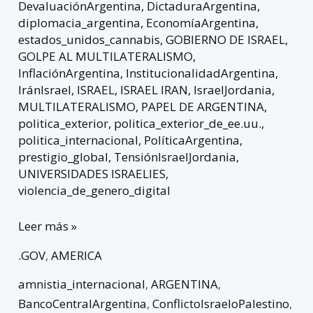
DevaluaciónArgentina
,
DictaduraArgentina
,
diplomacia_argentina
,
EconomíaArgentina
,
estados_unidos_cannabis
,
GOBIERNO DE ISRAEL
,
GOLPE AL MULTILATERALISMO
,
InflaciónArgentina
,
InstitucionalidadArgentina
,
IránIsrael
,
ISRAEL
,
ISRAEL IRAN
,
IsraelJordania
,
MULTILATERALISMO
,
PAPEL DE ARGENTINA
,
politica_exterior
,
politica_exterior_de_ee.uu.
,
politica_internacional
,
PolíticaArgentina
,
prestigio_global
,
TensiónIsraelJordania
,
UNIVERSIDADES ISRAELIES
,
violencia_de_genero_digital
Leer más »
.GOV
,
AMERICA
amnistia_internacional
,
ARGENTINA
,
BancoCentralArgentina
,
ConflictoIsraeloPalestino
,