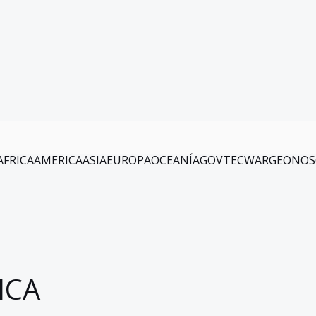
AFRICA
AMERICA
ASIA
EUROPA
OCEANÍA
GOV
TEC
WAR
GEO
NOS
ICA