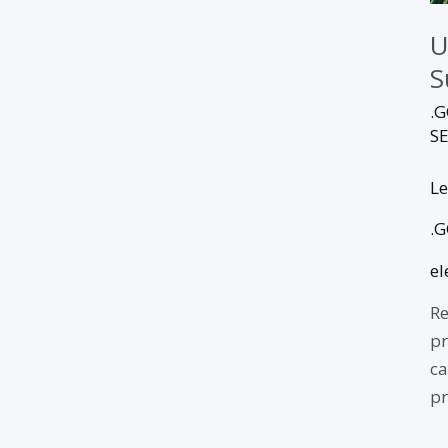
U
S
.
S
Le
.
el
Re
pr
ca
pr