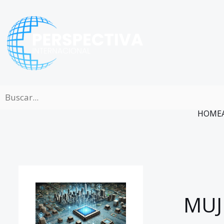
Ir
al
contenido
HOME
MUJ