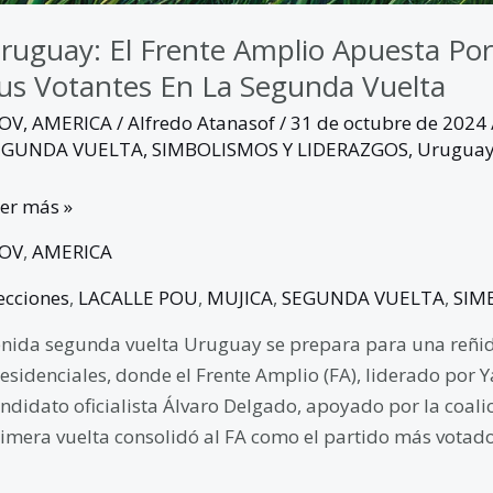
ruguay: El Frente Amplio Apuesta Por 
us Votantes En La Segunda Vuelta
GOV
,
AMERICA
/
Alfredo Atanasof
/
31 de octubre de 2024
EGUNDA VUELTA
,
SIMBOLISMOS Y LIDERAZGOS
,
Urugua
er más »
GOV
,
AMERICA
ecciones
,
LACALLE POU
,
MUJICA
,
SEGUNDA VUELTA
,
SIM
nida segunda vuelta Uruguay se prepara para una reñida
esidenciales, donde el Frente Amplio (FA), liderado por 
ndidato oficialista Álvaro Delgado, apoyado por la coal
imera vuelta consolidó al FA como el partido más votado 