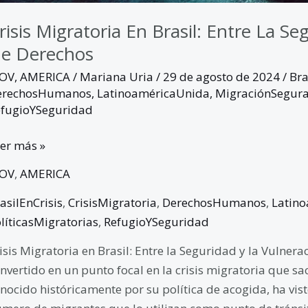
risis Migratoria En Brasil: Entre La S
e Derechos
GOV
,
AMERICA
/
Mariana Uria
/
29 de agosto de 2024
/
Bra
erechosHumanos
,
LatinoaméricaUnida
,
MigraciónSegur
fugioYSeguridad
er más »
GOV
,
AMERICA
asilEnCrisis
,
CrisisMigratoria
,
DerechosHumanos
,
Latin
líticasMigratorias
,
RefugioYSeguridad
isis Migratoria en Brasil: Entre la Seguridad y la Vulnera
nvertido en un punto focal en la crisis migratoria que sa
nocido históricamente por su política de acogida, ha vist