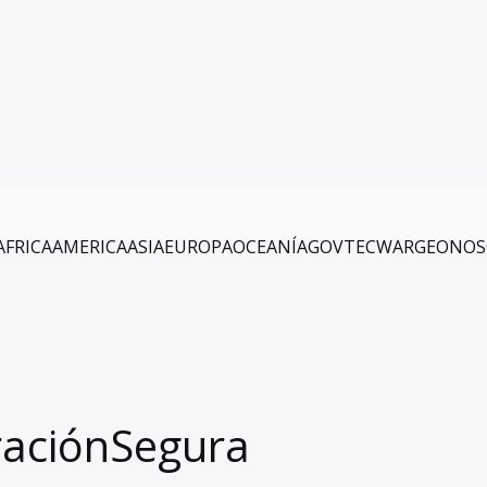
AFRICA
AMERICA
ASIA
EUROPA
OCEANÍA
GOV
TEC
WAR
GEO
NOS
raciónSegura