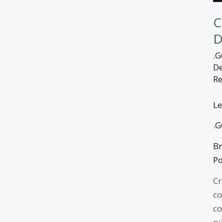
C
D
.
D
Re
Le
.
Br
Po
Cr
co
co