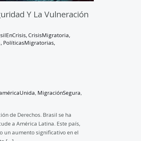
eguridad Y La Vulneración
silEnCrisis
,
CrisisMigratoria
,
a
,
PolíticasMigratorias
,
oaméricaUnida
,
MigraciónSegura
,
ción de Derechos. Brasil se ha
cude a América Latina. Este país,
o un aumento significativo en el