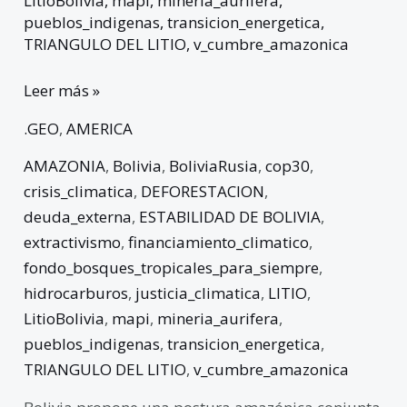
LitioBolivia
,
mapi
,
mineria_aurifera
,
pueblos_indigenas
,
transicion_energetica
,
TRIANGULO DEL LITIO
,
v_cumbre_amazonica
Leer más »
.GEO
,
AMERICA
AMAZONIA
,
Bolivia
,
BoliviaRusia
,
cop30
,
crisis_climatica
,
DEFORESTACION
,
deuda_externa
,
ESTABILIDAD DE BOLIVIA
,
extractivismo
,
financiamiento_climatico
,
fondo_bosques_tropicales_para_siempre
,
hidrocarburos
,
justicia_climatica
,
LITIO
,
LitioBolivia
,
mapi
,
mineria_aurifera
,
pueblos_indigenas
,
transicion_energetica
,
TRIANGULO DEL LITIO
,
v_cumbre_amazonica