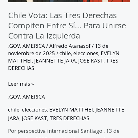
unirse
contra
Chile Vota: Las Tres Derechas
la
Compiten Entre Sí… Para Unirse
izquierda
Contra La Izquierda
.GOV
,
AMERICA
/
Alfredo Atanasof
/
13 de
noviembre de 2025
/
chile
,
elecciones
,
EVELYN
MATTHEI
,
JEANNETTE JARA
,
JOSE KAST
,
TRES
DERECHAS
Leer más »
.GOV
,
AMERICA
chile
,
elecciones
,
EVELYN MATTHEI
,
JEANNETTE
JARA
,
JOSE KAST
,
TRES DERECHAS
Por perspectiva internacional Santiago . 13 de