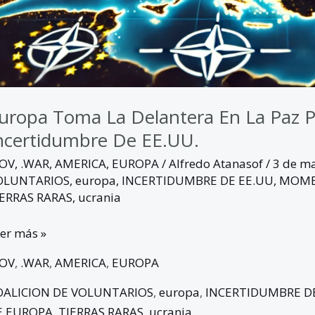
certidumbre
e
.UU.
uropa Toma La Delantera En La Paz P
ncertidumbre De EE.UU.
GOV
,
.WAR
,
AMERICA
,
EUROPA
/
Alfredo Atanasof
/
3 de m
OLUNTARIOS
,
europa
,
INCERTIDUMBRE DE EE.UU
,
MOME
IERRAS RARAS
,
ucrania
er más »
GOV
,
.WAR
,
AMERICA
,
EUROPA
OALICION DE VOLUNTARIOS
,
europa
,
INCERTIDUMBRE D
E EUROPA
,
TIERRAS RARAS
,
ucrania