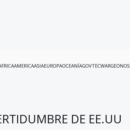
AFRICA
AMERICA
ASIA
EUROPA
OCEANÍA
GOV
TEC
WAR
GEO
NOS
ERTIDUMBRE DE EE.UU