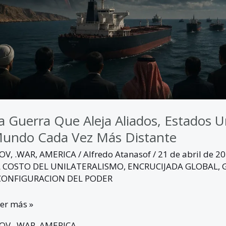
ada
z
ás
stante
a Guerra Que Aleja Aliados, Estados 
undo Cada Vez Más Distante
GOV
,
.WAR
,
AMERICA
/
Alfredo Atanasof
/
21 de abril de 2
L COSTO DEL UNILATERALISMO
,
ENCRUCIJADA GLOBAL
,
CONFIGURACION DEL PODER
er más »
GOV
,
.WAR
,
AMERICA