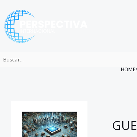
Ir
al
contenido
HOME
GUE