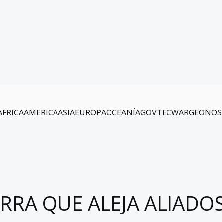
AFRICA
AMERICA
ASIA
EUROPA
OCEANÍA
GOV
TEC
WAR
GEO
NOS
RRA QUE ALEJA ALIADO