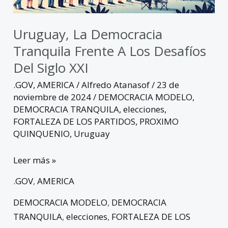
desafíos
del
Uruguay, La Democracia
siglo
XXI
Tranquila Frente A Los Desafíos
Del Siglo XXI
.GOV
,
AMERICA
/
Alfredo Atanasof
/
23 de
noviembre de 2024
/
DEMOCRACIA MODELO
,
DEMOCRACIA TRANQUILA
,
elecciones
,
FORTALEZA DE LOS PARTIDOS
,
PROXIMO
QUINQUENIO
,
Uruguay
Leer más »
.GOV
,
AMERICA
DEMOCRACIA MODELO
,
DEMOCRACIA
TRANQUILA
,
elecciones
,
FORTALEZA DE LOS