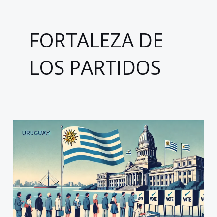
FORTALEZA DE
LOS PARTIDOS
Uruguay,
la
democracia
tranquila
frente
a
los