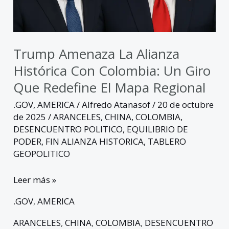
un
giro
que
redefine
Trump Amenaza La Alianza
el
Histórica Con Colombia: Un Giro
mapa
Que Redefine El Mapa Regional
regional
.GOV
,
AMERICA
/
Alfredo Atanasof
/
20 de octubre
de 2025
/
ARANCELES
,
CHINA
,
COLOMBIA
,
DESENCUENTRO POLITICO
,
EQUILIBRIO DE
PODER
,
FIN ALIANZA HISTORICA
,
TABLERO
GEOPOLITICO
Leer más »
.GOV
,
AMERICA
ARANCELES
,
CHINA
,
COLOMBIA
,
DESENCUENTRO