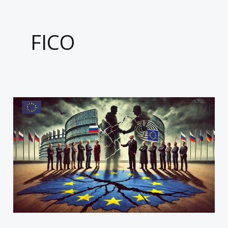
FICO
El
Desafío
de
Bruselas