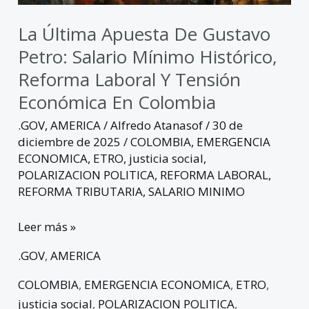
reforma
laboral
La Última Apuesta De Gustavo
y
Petro: Salario Mínimo Histórico,
tensión
Reforma Laboral Y Tensión
económica
Económica En Colombia
en
Colombia
.GOV
,
AMERICA
/
Alfredo Atanasof
/
30 de
diciembre de 2025
/
COLOMBIA
,
EMERGENCIA
ECONOMICA
,
ETRO
,
justicia social
,
POLARIZACION POLITICA
,
REFORMA LABORAL
,
REFORMA TRIBUTARIA
,
SALARIO MINIMO
Leer más »
.GOV
,
AMERICA
COLOMBIA
,
EMERGENCIA ECONOMICA
,
ETRO
,
justicia social
,
POLARIZACION POLITICA
,