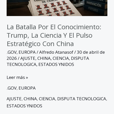
ciencia
y
el
pulso
La Batalla Por El Conocimiento:
estratégico
Trump, La Ciencia Y El Pulso
con
Estratégico Con China
China
.GOV
,
EUROPA
/
Alfredo Atanasof
/
30 de abril de
2026
/
AJUSTE
,
CHINA
,
CIENCIA
,
DISPUTA
TECNOLOGICA
,
ESTADOS YNIDOS
Leer más »
.GOV
,
EUROPA
AJUSTE
,
CHINA
,
CIENCIA
,
DISPUTA TECNOLOGICA
,
ESTADOS YNIDOS