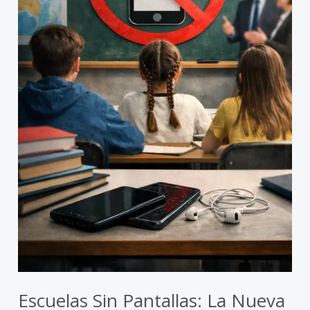
por
limitar
los
celulares
en
manos
de
menores
Escuelas Sin Pantallas: La Nueva