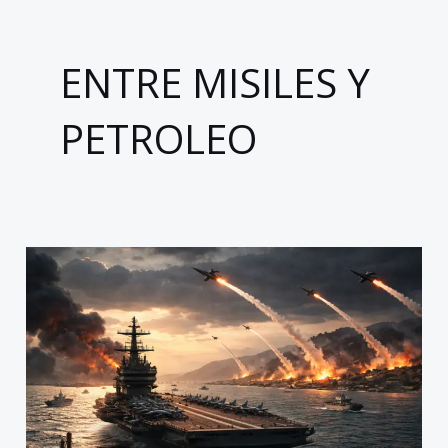
ENTRE MISILES Y
PETROLEO
Ormuz
como
epicentro:
la
guerra
en
medio