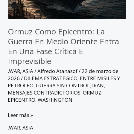
oriente
entra
en
una
Ormuz Como Epicentro: La
fase
Guerra En Medio Oriente Entra
crítica
En Una Fase Crítica E
e
Imprevisible
imprevisible
.WAR
,
ASIA
/
Alfredo Atanasof
/
22 de marzo de
2026
/
DILEMA ESTRATEGICO
,
ENTRE MISILES Y
PETROLEO
,
GUERRA SIN CONTROL
,
IRAN
,
MENSAJES CONTRADICTORIOS
,
ORMUZ
EPICENTRO
,
WASHINGTON
Leer más »
.WAR
,
ASIA