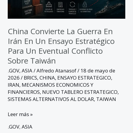
un
ensayo
estratégico
para
China Convierte La Guerra En
un
Irán En Un Ensayo Estratégico
eventual
Para Un Eventual Conflicto
conflicto
Sobre Taiwán
sobre
Taiwán
.GOV
,
ASIA
/
Alfredo Atanasof
/
18 de mayo de
2026
/
BRICS
,
CHINA
,
ENSAYO ESTRATEGICO
,
IRAN
,
MECANISMOS ECONOMICOS Y
FINANCIEROS
,
NUEVO TABLERO ESTRATEGICO
,
SISTEMAS ALTERNATIVOS AL DOLAR
,
TAIWAN
Leer más »
.GOV
,
ASIA