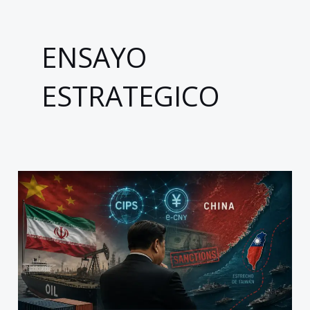
ENSAYO
ESTRATEGICO
China
convierte
la
guerra
en
Irán
en