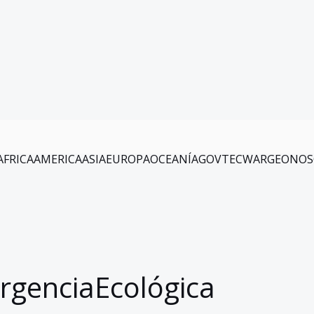
AFRICA
AMERICA
ASIA
EUROPA
OCEANÍA
GOV
TEC
WAR
GEO
NOS
rgenciaEcológica