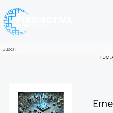
Ir
al
contenido
HOME
Eme