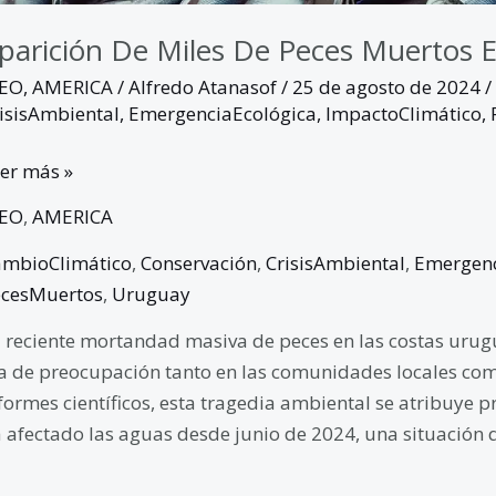
parición De Miles De Peces Muertos 
GEO
,
AMERICA
/
Alfredo Atanasof
/
25 de agosto de 2024
/
isisAmbiental
,
EmergenciaEcológica
,
ImpactoClimático
,
er más »
GEO
,
AMERICA
ambioClimático
,
Conservación
,
CrisisAmbiental
,
Emergenc
ecesMuertos
,
Uruguay
 reciente mortandad masiva de peces en las costas uru
a de preocupación tanto en las comunidades locales com
formes científicos, esta tragedia ambiental se atribuye 
 afectado las aguas desde junio de 2024, una situación 