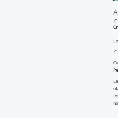
A
.
Cr
Le
.
C
P
La
ol
in
ha