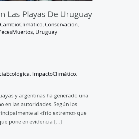
En Las Playas De Uruguay
CambioClimático
,
Conservación
,
PecesMuertos
,
Uruguay
iaEcológica
,
ImpactoClimático
,
guayas y argentinas ha generado una
o en las autoridades. Según los
principalmente al «frío extremo» que
que pone en evidencia […]